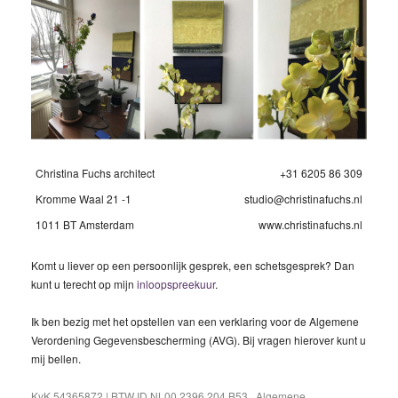
Christina Fuchs architect
+31 6205 86 309
Kromme Waal 21 -1
studio@christinafuchs.nl
1011 BT Amsterdam
www.christinafuchs.nl
Komt u liever op een persoonlijk gesprek, een schetsgesprek? Dan
kunt u terecht op mijn
inloopspreekuur
.
Ik ben bezig met het opstellen van een verklaring voor de Algemene
Verordening Gegevensbescherming (AVG). Bij vragen hierover kunt u
mij bellen.
KvK 54365872 | BTW ID NL00 2396 204 B53. Algemene